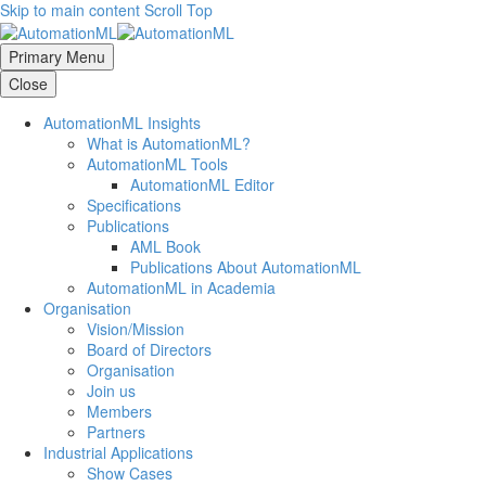
Skip to main content
Scroll Top
Primary Menu
Close
AutomationML Insights
What is AutomationML?
AutomationML Tools
AutomationML Editor
Specifications
Publications
AML Book
Publications About AutomationML
AutomationML in Academia
Organisation
Vision/Mission
Board of Directors
Organisation
Join us
Members
Partners
Industrial Applications
Show Cases