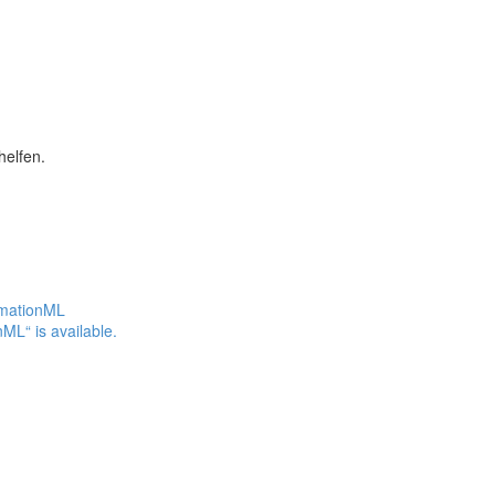
helfen.
omationML
ML“ is available.