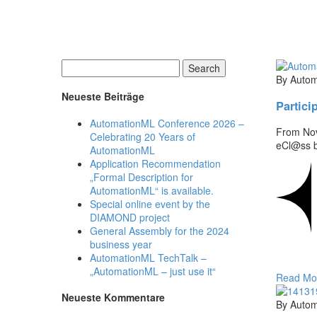
Search
By Autom
Neueste Beiträge
Partici
AutomationML Conference 2026 –
From Nov
Celebrating 20 Years of
eCl@ss b
AutomationML
Application Recommendation
„Formal Description for
AutomationML“ is available.
Special online event by the
DIAMOND project
General Assembly for the 2024
business year
AutomationML TechTalk –
„AutomationML – just use it“
Read Mo
Neueste Kommentare
By Autom