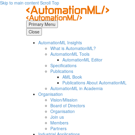
Skip to main content
Scroll Top
Primary Menu
Close
AutomationML Insights
What is AutomationML?
AutomationML Tools
AutomationML Editor
Specifications
Publications
AML Book
Publications About AutomationML
AutomationML in Academia
Organisation
Vision/Mission
Board of Directors
Organisation
Join us
Members
Partners
Industrial Applications