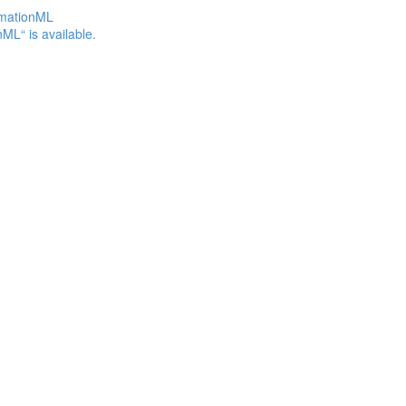
omationML
ML“ is available.