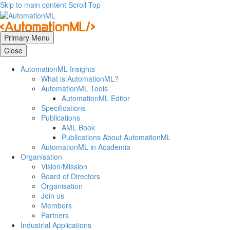
Skip to main content
Scroll Top
Primary Menu
Close
AutomationML Insights
What is AutomationML?
AutomationML Tools
AutomationML Editor
Specifications
Publications
AML Book
Publications About AutomationML
AutomationML in Academia
Organisation
Vision/Mission
Board of Directors
Organisation
Join us
Members
Partners
Industrial Applications